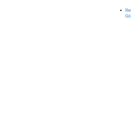
İll
Gö