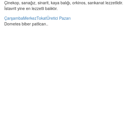
Çinekop, sarıağız, sinarit, kaya balığı, orkinos, sarıkanat lezzetlidir.
İstavrit yine en lezzetli balıktır.
Çarşamba
Merkez
Tokat
Üretici Pazarı
Dometes biber patlican..