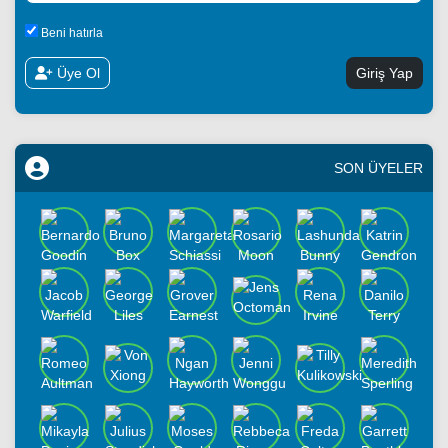
Beni hatırla
Üye Ol
SON ÜYELER