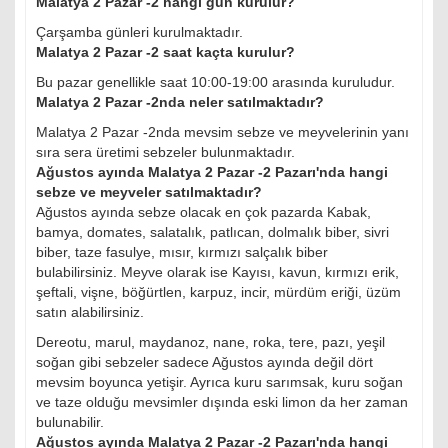
Malatya 2 Pazar -2 hangi gün kurulur?
Çarşamba günleri kurulmaktadır.
Malatya 2 Pazar -2 saat kaçta kurulur?
Bu pazar genellikle saat 10:00-19:00 arasında kuruludur.
Malatya 2 Pazar -2nda neler satılmaktadır?
Malatya 2 Pazar -2nda mevsim sebze ve meyvelerinin yanı
sıra sera üretimi sebzeler bulunmaktadır.
Ağustos ayında Malatya 2 Pazar -2 Pazarı'nda hangi
sebze ve meyveler satılmaktadır?
Ağustos ayında sebze olacak en çok pazarda Kabak,
bamya, domates, salatalık, patlıcan, dolmalık biber, sivri
biber, taze fasulye, mısır, kırmızı salçalık biber
bulabilirsiniz. Meyve olarak ise Kayısı, kavun, kırmızı erik,
şeftali, vişne, böğürtlen, karpuz, incir, mürdüm eriği, üzüm
satın alabilirsiniz.
Dereotu, marul, maydanoz, nane, roka, tere, pazı, yeşil
soğan gibi sebzeler sadece Ağustos ayında değil dört
mevsim boyunca yetişir. Ayrıca kuru sarımsak, kuru soğan
ve taze olduğu mevsimler dışında eski limon da her zaman
bulunabilir.
Ağustos ayında Malatya 2 Pazar -2 Pazarı'nda hangi