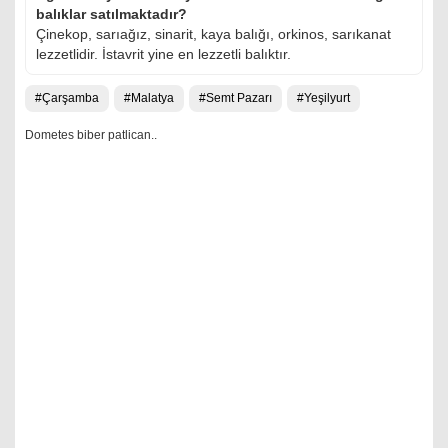
balıklar satılmaktadır?
Çinekop, sarıağız, sinarit, kaya balığı, orkinos, sarıkanat
lezzetlidir. İstavrit yine en lezzetli balıktır.
Çarşamba
Malatya
Semt Pazarı
Yeşilyurt
Dometes biber patlican..