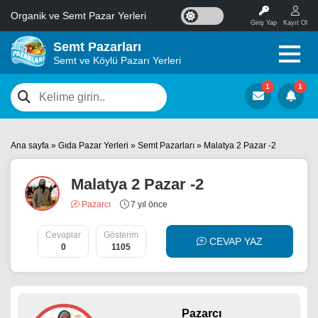
Organik ve Semt Pazar Yerleri
Giriş Yap
Kayıt Ol
Semt Pazarları
Semt ve Köylü Pazarı Yerleri
Ana sayfa
»
Gıda Pazar Yerleri
»
Semt Pazarları
»
Malatya 2 Pazar -2
Malatya 2 Pazar -2
Pazarcı
7 yıl önce
Cevaplar
Gösterim
CEVAP YAZ
0
1105
Pazarcı