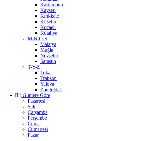
Kastamonu
Kayseri
Kırıkkale
Kırşehir
Kocaeli
Kütahya
M-N-O-S
Malatya
Muğla
Nevşehir
Samsun
T-Y-Z
Tokat
Trabzon
Yalova
Zonguldak
Günlere Göre
Pazartesi
Salı
Çarşamba
Perşembe
Cuma
Cumartesi
Pazar