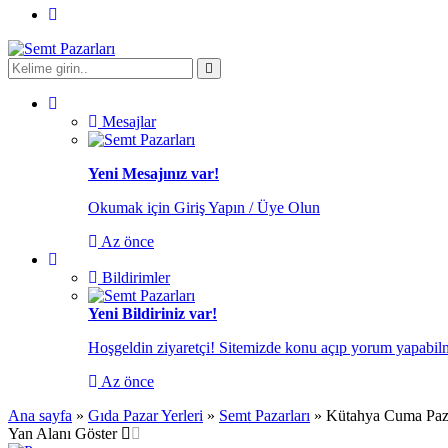
Mesajlar
Yeni Mesajınız var!
Okumak için Giriş Yapın / Üye Olun
Az önce
Bildirimler
Yeni Bildiriniz var!
Hoşgeldin ziyaretçi! Sitemizde konu açıp yorum yapabilme
Az önce
Ana sayfa
»
Gıda Pazar Yerleri
»
Semt Pazarları
»
Kütahya Cuma Paz
Yan Alanı Göster