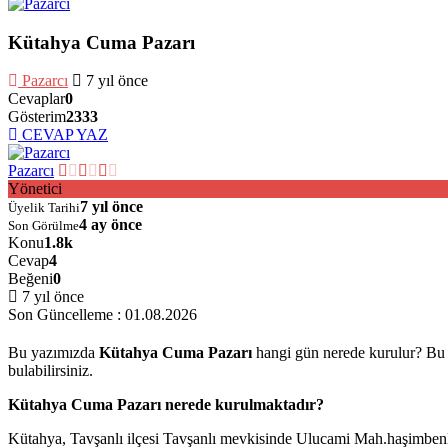
Kütahya Cuma Pazarı
Pazarcı
7 yıl önce
Cevaplar
0
Gösterim
2333
CEVAP YAZ
Pazarcı
Yönetici
7 yıl önce
Üyelik Tarihi
4 ay önce
Son Görülme
Konu
1.8k
Cevap
4
Beğeni
0
7 yıl önce
Son Güncelleme :
01.08.2026
Bu yazımızda
Kütahya Cuma Pazarı
hangi gün nerede kurulur? Bu p
bulabilirsiniz.
Kütahya Cuma Pazarı nerede kurulmaktadır?
Kütahya, Tavşanlı ilçesi Tavşanlı mevkisinde Ulucami Mah.haşimben