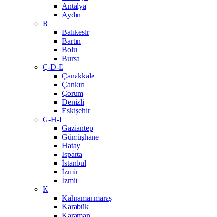
Antalya
Aydın
B
Balıkesir
Bartın
Bolu
Bursa
Ç-D-E
Çanakkale
Çankırı
Çorum
Denizli
Eskişehir
G-H-I
Gaziantep
Gümüşhane
Hatay
Isparta
İstanbul
İzmir
İzmit
K
Kahramanmaraş
Karabük
Karaman