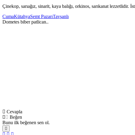
Çinekop, sarıağız, sinarit, kaya balığı, orkinos, sarıkanat lezzetlidir. İsta
Cuma
Kütahya
Semt Pazarı
Tavşanlı
Dometes biber patlican..
Cevapla
Beğen
Bunu ilk beğenen sen ol.