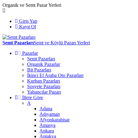
Organik ve Semt Pazar Yerleri
Giriş Yap
Kayıt Ol
Semt Pazarları
Semt ve Köylü Pazarı Yerleri
Pazarlar
Semt Pazarları
Organik Pazarlar
Bit Pazarları
İkinci El Araba Oto Pazarları
Kurban Pazarları
Sosyete Pazarları
Yabancılar Pazarı
İllere Göre
A
Adana
Adıyaman
Afyonkarahisar
Amasya
Ankara
Antakya