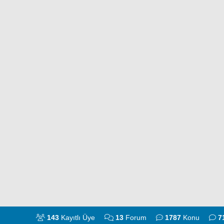
143
Kayıtlı Üye
13
Forum
1787
Konu
7