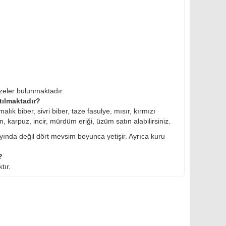
zeler bulunmaktadır.
tılmaktadır?
k biber, sivri biber, taze fasulye, mısır, kırmızı
en, karpuz, incir, mürdüm eriği, üzüm satın alabilirsiniz.
yında değil dört mevsim boyunca yetişir. Ayrıca kuru
?
tır.