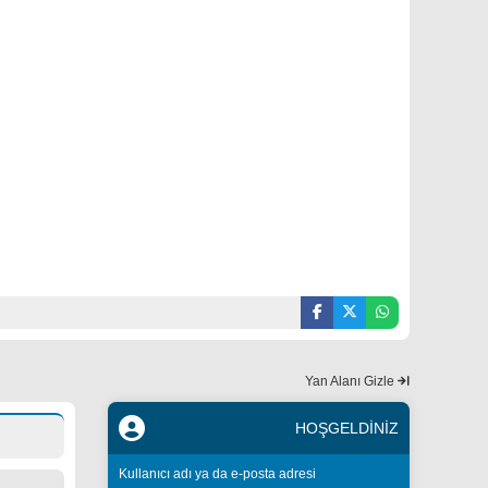
Yan Alanı Gizle
HOŞGELDİNİZ
Kullanıcı adı ya da e-posta adresi