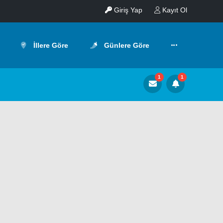
Giriş Yap
Kayıt Ol
İllere Göre
Günlere Göre