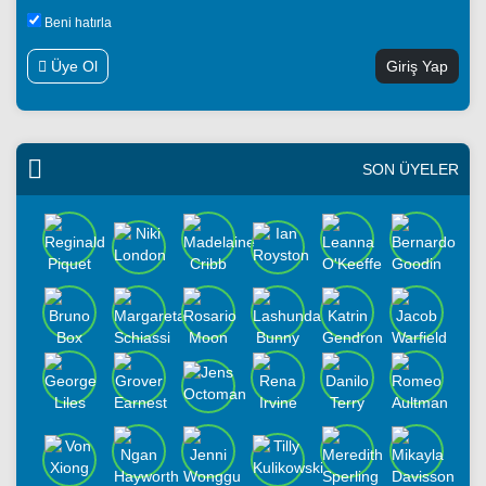
Beni hatırla
Üye Ol
SON ÜYELER