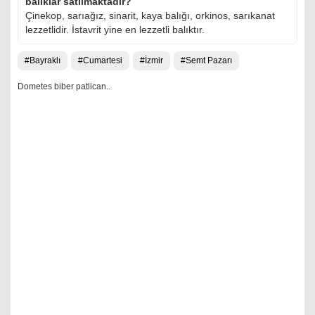
balıklar satılmaktadır?
Çinekop, sarıağız, sinarit, kaya balığı, orkinos, sarıkanat
lezzetlidir. İstavrit yine en lezzetli balıktır.
Bayraklı
Cumartesi
İzmir
Semt Pazarı
Dometes biber patlican..