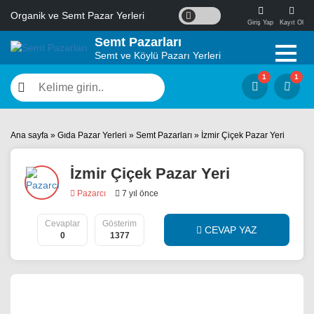
Organik ve Semt Pazar Yerleri
Giriş Yap
Kayıt Ol
Semt Pazarları
Semt ve Köylü Pazarı Yerleri
Ana sayfa
»
Gıda Pazar Yerleri
»
Semt Pazarları
»
İzmir Çiçek Pazar Yeri
İzmir Çiçek Pazar Yeri
Pazarcı
7 yıl önce
Cevaplar
Gösterim
CEVAP YAZ
0
1377