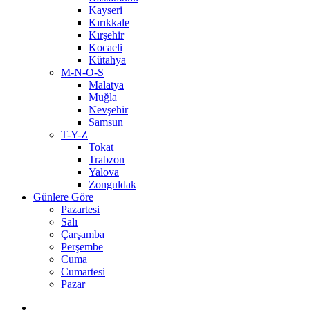
Kayseri
Kırıkkale
Kırşehir
Kocaeli
Kütahya
M-N-O-S
Malatya
Muğla
Nevşehir
Samsun
T-Y-Z
Tokat
Trabzon
Yalova
Zonguldak
Günlere Göre
Pazartesi
Salı
Çarşamba
Perşembe
Cuma
Cumartesi
Pazar