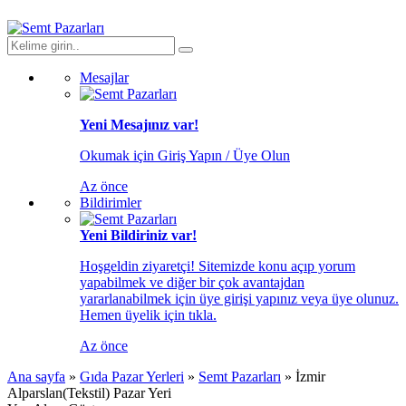
Mesajlar
Yeni Mesajınız var!
Okumak için Giriş Yapın / Üye Olun
Az önce
Bildirimler
Yeni Bildiriniz var!
Hoşgeldin ziyaretçi! Sitemizde konu açıp yorum
yapabilmek ve diğer bir çok avantajdan
yararlanabilmek için üye girişi yapınız veya üye olunuz.
Hemen üyelik için tıkla.
Az önce
Ana sayfa
»
Gıda Pazar Yerleri
»
Semt Pazarları
»
İzmir
Alparslan(Tekstil) Pazar Yeri