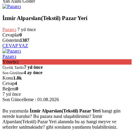
Yan Alanı Göster
İzmir Alparslan(Tekstil) Pazar Yeri
Pazarcı
7 yıl önce
Cevaplar
0
Gösterim
1387
CEVAP YAZ
Pazarcı
Yönetici
7 yıl önce
Üyelik Tarihi
4 ay önce
Son Görülme
Konu
1.8k
Cevap
4
Beğeni
0
7 yıl önce
Son Güncelleme :
01.08.2026
Bu yazımızda
İzmir Alparslan(Tekstil) Pazar Yeri
hangi gün
nerede kurulur? Bu pazara nasıl ulaşabilirsiniz? İzmir
Alparslan(Tekstil) Pazar Yeri alanında bu ay hangi meyve ve
sebzeler satılmaktadır? gibi soruların yanıtlarını bulabilirsiniz.