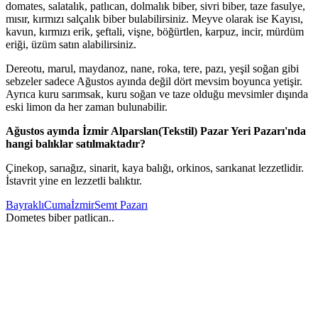
domates, salatalık, patlıcan, dolmalık biber, sivri biber, taze fasulye,
mısır, kırmızı salçalık biber bulabilirsiniz. Meyve olarak ise Kayısı,
kavun, kırmızı erik, şeftali, vişne, böğürtlen, karpuz, incir, mürdüm
eriği, üzüm satın alabilirsiniz.
Dereotu, marul, maydanoz, nane, roka, tere, pazı, yeşil soğan gibi
sebzeler sadece Ağustos ayında değil dört mevsim boyunca yetişir.
Ayrıca kuru sarımsak, kuru soğan ve taze olduğu mevsimler dışında
eski limon da her zaman bulunabilir.
Ağustos ayında İzmir Alparslan(Tekstil) Pazar Yeri Pazarı'nda
hangi balıklar satılmaktadır?
Çinekop, sarıağız, sinarit, kaya balığı, orkinos, sarıkanat lezzetlidir.
İstavrit yine en lezzetli balıktır.
Bayraklı
Cuma
İzmir
Semt Pazarı
Dometes biber patlican..