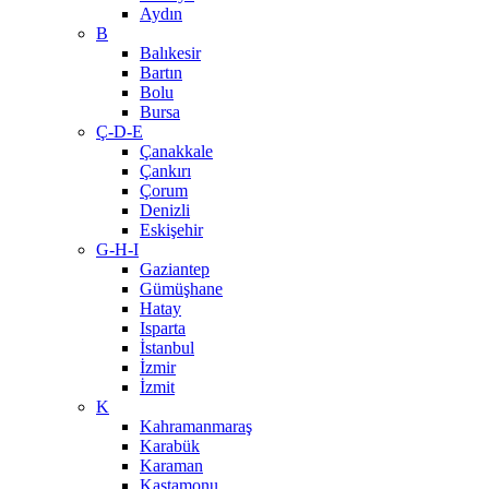
Aydın
B
Balıkesir
Bartın
Bolu
Bursa
Ç-D-E
Çanakkale
Çankırı
Çorum
Denizli
Eskişehir
G-H-I
Gaziantep
Gümüşhane
Hatay
Isparta
İstanbul
İzmir
İzmit
K
Kahramanmaraş
Karabük
Karaman
Kastamonu