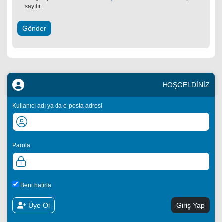
sayılır.
HOŞGELDİNİZ
Kullanıcı adı ya da e-posta adresi
Parola
Beni hatırla
Üye Ol