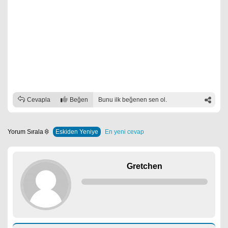
Cevapla
Beğen
Bunu ilk beğenen sen ol.
Yorum Sırala
Eskiden Yeniye
En yeni cevap
Gretchen