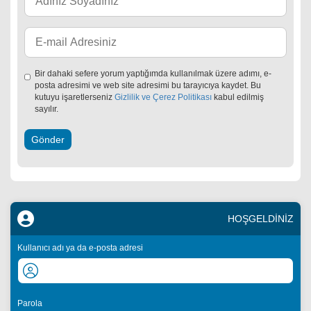
Bir dahaki sefere yorum yaptığımda kullanılmak üzere adımı, e-
posta adresimi ve web site adresimi bu tarayıcıya kaydet. Bu
kutuyu işaretlerseniz
Gizlilik ve Çerez Politikası
kabul edilmiş
sayılır.
HOŞGELDİNİZ
Kullanıcı adı ya da e-posta adresi
Parola