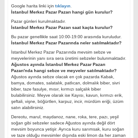
Google harita linki için
tıklayın
.
İstanbul Merkez Pazar Pazarı hangi gün kurulur?
Pazar günleri kurulmaktadır.
İstanbul Merkez Pazar Pazarı saat kaçta kurulur?
Bu pazar genellikle saat 10:00-19:00 arasında kuruludur.
İstanbul Merkez Pazar Pazarında neler satılmaktadır?
İstanbul Merkez Pazar Pazarında mevsim sebze ve
meyvelerinin yanı sıra sera üretimi sebzeler bulunmaktadır.
Ağustos ayında İstanbul Merkez Pazar Pazarı
Pazarı'nda hangi sebze ve meyveler satılmaktadır?
Ağustos ayında sebze olacak en çok pazarda Kabak,
bamya, domates, salatalık, patlıcan, dolmalık biber, sivri
biber, taze fasulye, mısır, kırmızı salçalık biber
bulabilirsiniz. Meyve olarak ise Kayısı, kavun, kırmızı erik,
şeftali, vişne, böğürtlen, karpuz, incir, mürdüm eriği, üzüm
satın alabilirsiniz.
Dereotu, marul, maydanoz, nane, roka, tere, pazı, yeşil
soğan gibi sebzeler sadece Ağustos ayında değil dört
mevsim boyunca yetişir. Ayrıca kuru sarımsak, kuru soğan
ve taze olduğu mevsimler dışında eski limon da her zaman