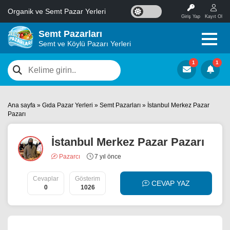
Organik ve Semt Pazar Yerleri
Giriş Yap
Kayıt Ol
Semt Pazarları
Semt ve Köylü Pazarı Yerleri
Ana sayfa
»
Gıda Pazar Yerleri
»
Semt Pazarları
»
İstanbul Merkez Pazar
Pazarı
İstanbul Merkez Pazar Pazarı
Pazarcı
7 yıl önce
Cevaplar
Gösterim
CEVAP YAZ
0
1026