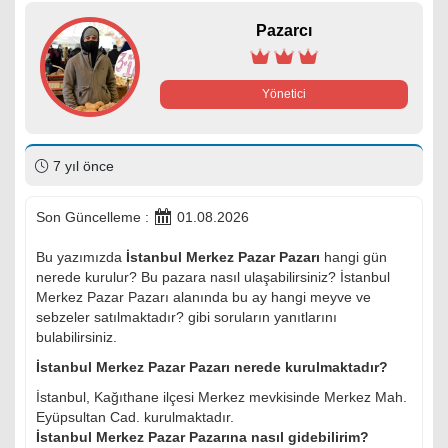
Pazarcı
Yönetici
7 yıl önce
Son Güncelleme :
01.08.2026
Bu yazımızda
İstanbul Merkez Pazar Pazarı
hangi gün
nerede kurulur? Bu pazara nasıl ulaşabilirsiniz? İstanbul
Merkez Pazar Pazarı alanında bu ay hangi meyve ve
sebzeler satılmaktadır? gibi soruların yanıtlarını
bulabilirsiniz.
İstanbul Merkez Pazar Pazarı nerede kurulmaktadır?
İstanbul, Kağıthane ilçesi Merkez mevkisinde Merkez Mah.
Eyüpsultan Cad. kurulmaktadır.
İstanbul Merkez Pazar Pazarına nasıl gidebilirim?