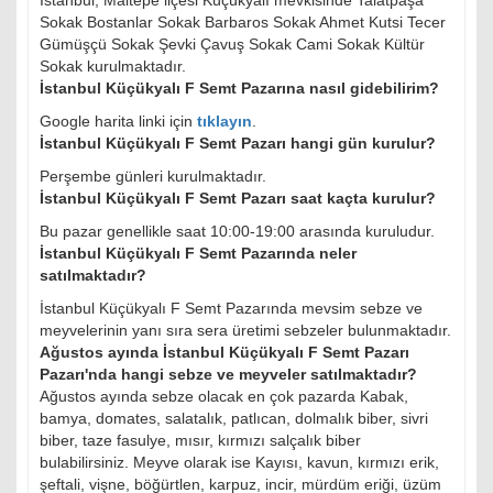
İstanbul, Maltepe ilçesi Küçükyalı mevkisinde Talatpaşa
Sokak Bostanlar Sokak Barbaros Sokak Ahmet Kutsi Tecer
Gümüşçü Sokak Şevki Çavuş Sokak Cami Sokak Kültür
Sokak kurulmaktadır.
İstanbul Küçükyalı F Semt Pazarına nasıl gidebilirim?
Google harita linki için
tıklayın
.
İstanbul Küçükyalı F Semt Pazarı hangi gün kurulur?
Perşembe günleri kurulmaktadır.
İstanbul Küçükyalı F Semt Pazarı saat kaçta kurulur?
Bu pazar genellikle saat 10:00-19:00 arasında kuruludur.
İstanbul Küçükyalı F Semt Pazarında neler
satılmaktadır?
İstanbul Küçükyalı F Semt Pazarında mevsim sebze ve
meyvelerinin yanı sıra sera üretimi sebzeler bulunmaktadır.
Ağustos ayında İstanbul Küçükyalı F Semt Pazarı
Pazarı'nda hangi sebze ve meyveler satılmaktadır?
Ağustos ayında sebze olacak en çok pazarda Kabak,
bamya, domates, salatalık, patlıcan, dolmalık biber, sivri
biber, taze fasulye, mısır, kırmızı salçalık biber
bulabilirsiniz. Meyve olarak ise Kayısı, kavun, kırmızı erik,
şeftali, vişne, böğürtlen, karpuz, incir, mürdüm eriği, üzüm