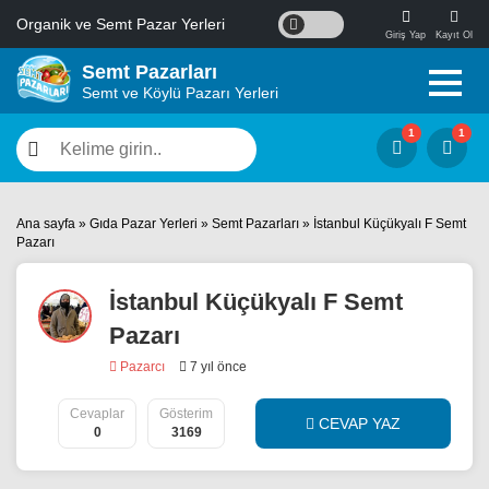
Organik ve Semt Pazar Yerleri
Giriş Yap
Kayıt Ol
Semt Pazarları
Semt ve Köylü Pazarı Yerleri
Ana sayfa
»
Gıda Pazar Yerleri
»
Semt Pazarları
»
İstanbul Küçükyalı F Semt
Pazarı
İstanbul Küçükyalı F Semt
Pazarı
Pazarcı
7 yıl önce
Cevaplar
Gösterim
CEVAP YAZ
0
3169