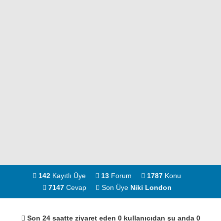
142
Kayıtlı Üye
13
Forum
1787
Konu
7147
Cevap
Son Üye
Niki London
Son 24 saatte ziyaret eden 0 kullanıcıdan şu anda 0