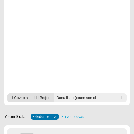
Cevapla
Beğen
Bunu ilk beğenen sen ol.
Yorum Sırala
Eskiden Yeniye
En yeni cevap