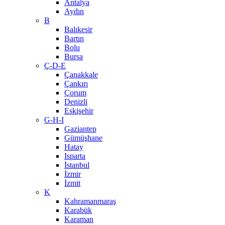
Antalya
Aydın
B
Balıkesir
Bartın
Bolu
Bursa
Ç-D-E
Çanakkale
Çankırı
Çorum
Denizli
Eskişehir
G-H-I
Gaziantep
Gümüşhane
Hatay
Isparta
İstanbul
İzmir
İzmit
K
Kahramanmaraş
Karabük
Karaman