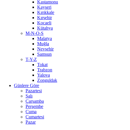
Kastamonu
Kayseri
Kırıkkale
Kırşehir
Kocaeli
Kütahya
M-N-O-S
Malatya
Muğla
Nevşehir
Samsun
T-Y-Z
Tokat
Trabzon
Yalova
Zonguldak
Günlere Göre
Pazartesi
Salı
Çarşamba
Perşembe
Cuma
Cumartesi
Pazar