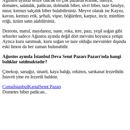
Ağustos ayında sebze olacak en çok pazarda Kabak, bamya,
domates, salatalık, patlıcan, dolmalık biber, sivri biber, taze fasulye,
mısır, kırmızı salçalık biber bulabilirsiniz. Meyve olarak ise Kayısı,
kavun, kırmızı erik, şeftali, vişne, böğürtlen, karpuz, incir, mürdüm
eriği, üzüm satın alabilirsiniz.
Dereotu, marul, maydanoz, nane, roka, tere, pazı, yeşil soğan gibi
sebzeler sadece Ağustos ayında değil dört mevsim boyunca yetişir.
Ayrıca kuru sarımsak, kuru soğan ve taze olduğu mevsimler dışında
eski limon da her zaman bulunabilir.
Ağustos ayında İstanbul Deva Semt Pazarı Pazarı'nda hangi
balıklar satılmaktadır?
Çinekop, sarıağız, sinarit, kaya balığı, orkinos, sarıkanat lezzetlidir.
İstavrit yine en lezzetli balıktır.
Cuma
İstanbul
Kartal
Semt Pazarı
Dometes biber patlican..