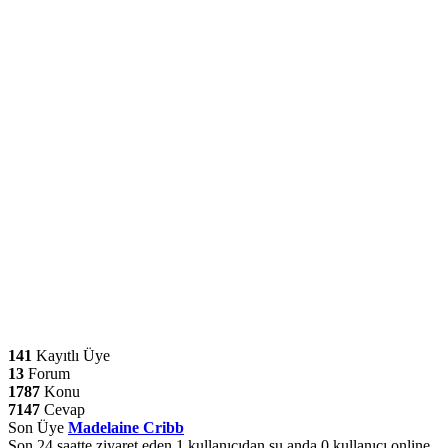
141
Kayıtlı Üye
13
Forum
1787
Konu
7147
Cevap
Son Üye
Madelaine Cribb
Son 24 saatte ziyaret eden 1 kullanıcıdan şu anda 0 kullanıcı online