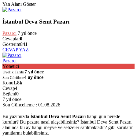
Yan Alanı Göster
İstanbul Deva Semt Pazarı
Pazarcı
7 yıl önce
Cevaplar
0
Gösterim
841
CEVAP YAZ
Pazarcı
Yönetici
7 yıl önce
Üyelik Tarihi
4 ay önce
Son Görülme
Konu
1.8k
Cevap
4
Beğeni
0
7 yıl önce
Son Güncelleme :
01.08.2026
Bu yazımızda
İstanbul Deva Semt Pazarı
hangi gün nerede
kurulur? Bu pazara nasıl ulaşabilirsiniz? İstanbul Deva Semt Pazarı
alanında bu ay hangi meyve ve sebzeler satılmaktadır? gibi soruların
yanıtlarını bulabilirsiniz.