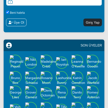
Beni hatırla
Üye Ol
SON ÜYELER