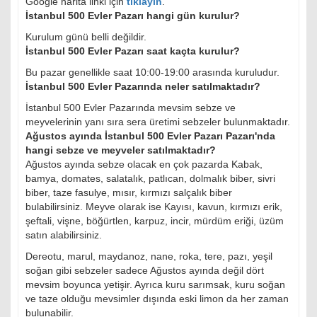
Google harita linki için
tıklayın
.
İstanbul 500 Evler Pazarı hangi gün kurulur?
Kurulum günü belli değildir.
İstanbul 500 Evler Pazarı saat kaçta kurulur?
Bu pazar genellikle saat 10:00-19:00 arasında kuruludur.
İstanbul 500 Evler Pazarında neler satılmaktadır?
İstanbul 500 Evler Pazarında mevsim sebze ve
meyvelerinin yanı sıra sera üretimi sebzeler bulunmaktadır.
Ağustos ayında İstanbul 500 Evler Pazarı Pazarı'nda
hangi sebze ve meyveler satılmaktadır?
Ağustos ayında sebze olacak en çok pazarda Kabak,
bamya, domates, salatalık, patlıcan, dolmalık biber, sivri
biber, taze fasulye, mısır, kırmızı salçalık biber
bulabilirsiniz. Meyve olarak ise Kayısı, kavun, kırmızı erik,
şeftali, vişne, böğürtlen, karpuz, incir, mürdüm eriği, üzüm
satın alabilirsiniz.
Dereotu, marul, maydanoz, nane, roka, tere, pazı, yeşil
soğan gibi sebzeler sadece Ağustos ayında değil dört
mevsim boyunca yetişir. Ayrıca kuru sarımsak, kuru soğan
ve taze olduğu mevsimler dışında eski limon da her zaman
bulunabilir.