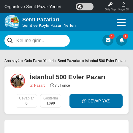
Organik ve Semt Pazar Yerleri
Giriş Yap
Kayıt Ol
Semt Pazarları
Semt ve Köylü Pazarı Yerleri
Ana sayfa
»
Gıda Pazar Yerleri
»
Semt Pazarları
»
İstanbul 500 Evler Pazarı
İstanbul 500 Evler Pazarı
Pazarcı
7 yıl önce
Cevaplar
Gösterim
CEVAP YAZ
0
1090