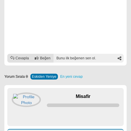
Cevapla
Beğen
Bunu ilk beğenen sen ol.
Yorum Sırala
Eskiden Yeniye
En yeni cevap
Misafir