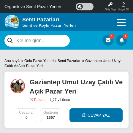
Organik ve Semt Pazar Yerleri
Giriş Yap
Kayıt Ol
Semt Pazarları
Semt ve Köylü Pazarı Yerleri
Ana sayfa
»
Gıda Pazar Yerleri
»
Semt Pazarları
»
Gaziantep Umut Uzay
Çatılı Ve Açık Pazar Yeri
Gaziantep Umut Uzay Çatılı Ve
Açık Pazar Yeri
Pazarcı
7 yıl önce
Cevaplar
Gösterim
CEVAP YAZ
0
1667