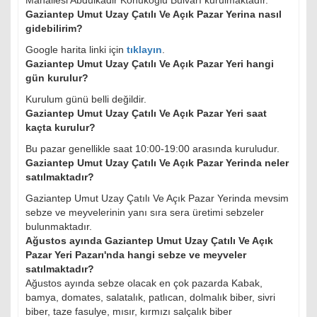
Mahallesi Abdulkadir Konukoğlu Bulvarı kurulmaktadır.
Gaziantep Umut Uzay Çatılı Ve Açık Pazar Yerina nasıl
gidebilirim?
Google harita linki için
tıklayın
.
Gaziantep Umut Uzay Çatılı Ve Açık Pazar Yeri hangi
gün kurulur?
Kurulum günü belli değildir.
Gaziantep Umut Uzay Çatılı Ve Açık Pazar Yeri saat
kaçta kurulur?
Bu pazar genellikle saat 10:00-19:00 arasında kuruludur.
Gaziantep Umut Uzay Çatılı Ve Açık Pazar Yerinda neler
satılmaktadır?
Gaziantep Umut Uzay Çatılı Ve Açık Pazar Yerinda mevsim
sebze ve meyvelerinin yanı sıra sera üretimi sebzeler
bulunmaktadır.
Ağustos ayında Gaziantep Umut Uzay Çatılı Ve Açık
Pazar Yeri Pazarı'nda hangi sebze ve meyveler
satılmaktadır?
Ağustos ayında sebze olacak en çok pazarda Kabak,
bamya, domates, salatalık, patlıcan, dolmalık biber, sivri
biber, taze fasulye, mısır, kırmızı salçalık biber