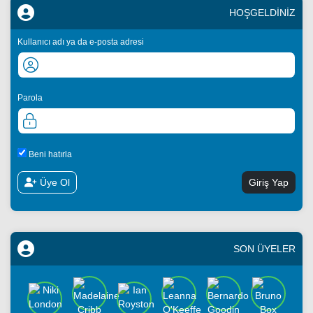
HOŞGELDİNİZ
Kullanıcı adı ya da e-posta adresi
Parola
Beni hatırla
Üye Ol
SON ÜYELER