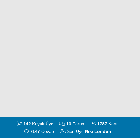
142
Kayıtlı Üye
13
Forum
1787
Konu
7147
Cevap
Son Üye
Niki London