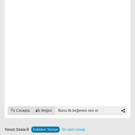
Cevapla
Beğen
Bunu ilk beğenen sen ol.
Yorum Sırala
Eskiden Yeniye
En yeni cevap