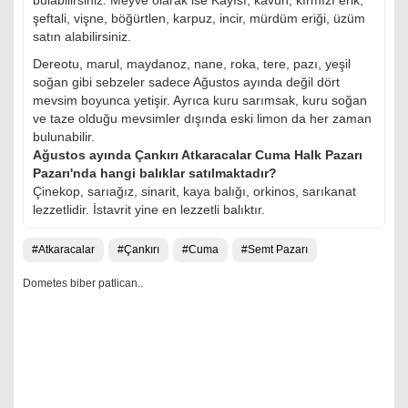
bulabilirsiniz. Meyve olarak ise Kayısı, kavun, kırmızı erik,
şeftali, vişne, böğürtlen, karpuz, incir, mürdüm eriği, üzüm
satın alabilirsiniz.
Dereotu, marul, maydanoz, nane, roka, tere, pazı, yeşil
soğan gibi sebzeler sadece Ağustos ayında değil dört
mevsim boyunca yetişir. Ayrıca kuru sarımsak, kuru soğan
ve taze olduğu mevsimler dışında eski limon da her zaman
bulunabilir.
Ağustos ayında Çankırı Atkaracalar Cuma Halk Pazarı
Pazarı'nda hangi balıklar satılmaktadır?
Çinekop, sarıağız, sinarit, kaya balığı, orkinos, sarıkanat
lezzetlidir. İstavrit yine en lezzetli balıktır.
Atkaracalar
Çankırı
Cuma
Semt Pazarı
Dometes biber patlican..