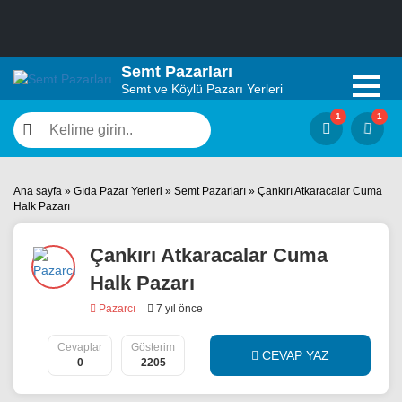
Semt Pazarları
Semt ve Köylü Pazarı Yerleri
Ana sayfa
»
Gıda Pazar Yerleri
»
Semt Pazarları
»
Çankırı Atkaracalar Cuma
Halk Pazarı
Çankırı Atkaracalar Cuma
Halk Pazarı
Pazarcı
7 yıl önce
Cevaplar
Gösterim
CEVAP YAZ
0
2205