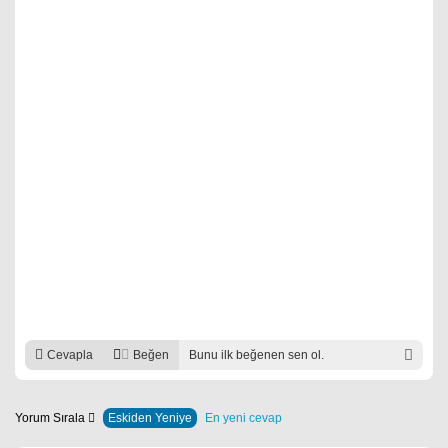
Cevapla
Beğen
Bunu ilk beğenen sen ol.
Yorum Sırala
Eskiden Yeniye
En yeni cevap