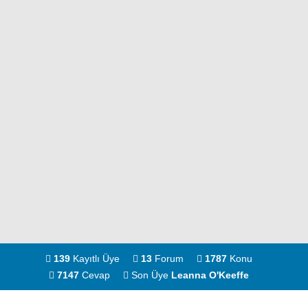
139
Kayıtlı Üye
13
Forum
1787
Konu
7147
Cevap
Son Üye
Leanna O'Keeffe