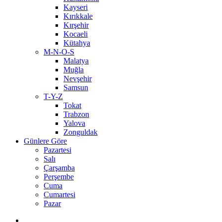
Kayseri
Kırıkkale
Kırşehir
Kocaeli
Kütahya
M-N-O-S
Malatya
Muğla
Nevşehir
Samsun
T-Y-Z
Tokat
Trabzon
Yalova
Zonguldak
Günlere Göre
Pazartesi
Salı
Çarşamba
Perşembe
Cuma
Cumartesi
Pazar