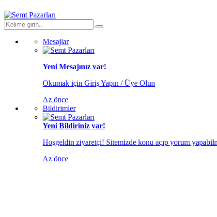
Mesajlar
Yeni Mesajınız var!
Okumak için Giriş Yapın / Üye Olun
Az önce
Bildirimler
Yeni Bildiriniz var!
Hoşgeldin ziyaretçi! Sitemizde konu açıp yorum yapabilme
Az önce