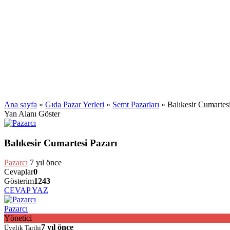
Ana sayfa
»
Gıda Pazar Yerleri
»
Semt Pazarları
»
Balıkesir Cumartes
Yan Alanı Göster
Balıkesir Cumartesi Pazarı
Pazarcı
7 yıl önce
Cevaplar
0
Gösterim
1243
CEVAP YAZ
Pazarcı
Yönetici
7 yıl önce
Üyelik Tarihi