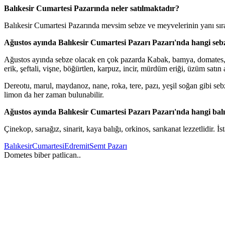
Balıkesir Cumartesi Pazarında neler satılmaktadır?
Balıkesir Cumartesi Pazarında mevsim sebze ve meyvelerinin yanı sıra
Ağustos ayında Balıkesir Cumartesi Pazarı Pazarı'nda hangi seb
Ağustos ayında sebze olacak en çok pazarda Kabak, bamya, domates, salat
erik, şeftali, vişne, böğürtlen, karpuz, incir, mürdüm eriği, üzüm satın a
Dereotu, marul, maydanoz, nane, roka, tere, pazı, yeşil soğan gibi se
limon da her zaman bulunabilir.
Ağustos ayında Balıkesir Cumartesi Pazarı Pazarı'nda hangi balı
Çinekop, sarıağız, sinarit, kaya balığı, orkinos, sarıkanat lezzetlidir. İsta
Balıkesir
Cumartesi
Edremit
Semt Pazarı
Dometes biber patlican..