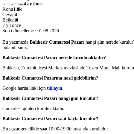
4 ay önce
Son Görülme
Konu
1.8k
Cevap
4
Beğeni
0
7 yıl önce
Son Güncelleme :
01.08.2026
Bu yazımızda
Balıkesir Cumartesi Pazarı
hangi gün nerede kurulur? 
bulabilirsiniz.
Balıkesir Cumartesi Pazarı nerede kurulmaktadır?
Balıkesir, Edremit ilçesi Merkez mevkisinde Tuzcu Murat Mah kurulm
Balıkesir Cumartesi Pazarına nasıl gidebilirim?
Google harita linki için
tıklayın
.
Balıkesir Cumartesi Pazarı hangi gün kurulur?
Cumartesi günleri kurulmaktadır.
Balıkesir Cumartesi Pazarı saat kaçta kurulur?
Bu pazar genellikle saat 10:00-19:00 arasında kuruludur.