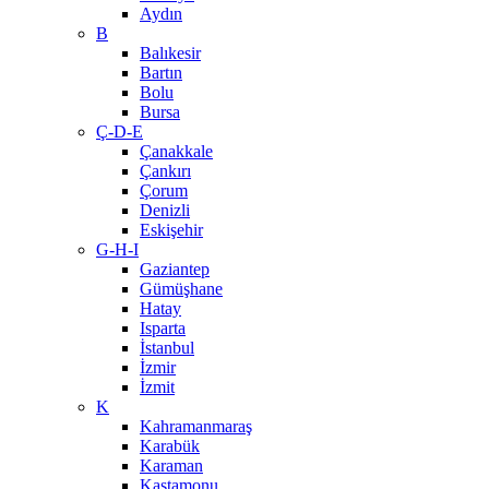
Aydın
B
Balıkesir
Bartın
Bolu
Bursa
Ç-D-E
Çanakkale
Çankırı
Çorum
Denizli
Eskişehir
G-H-I
Gaziantep
Gümüşhane
Hatay
Isparta
İstanbul
İzmir
İzmit
K
Kahramanmaraş
Karabük
Karaman
Kastamonu