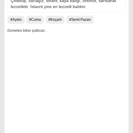
Çinekop, sarıağız, sinarit, kaya balığı, orkinos, sarıkanat
lezzetlidir. İstavrit yine en lezzetli balıktır.
Aydın
Cuma
Koçarlı
Semt Pazarı
Dometes biber patlican..