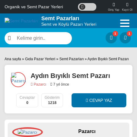
Organik ve Semt Pazar Yerleri
Giriş Yap
Kayıt Ol
Semt Pazarları
Semt ve Köylü Pazarı Yerleri
Ana sayfa
»
Gıda Pazar Yerleri
»
Semt Pazarları
»
Aydın Bıyıklı Semt Pazarı
Aydın Bıyıklı Semt Pazarı
Pazarcı
7 yıl önce
Cevaplar
Gösterim
CEVAP YAZ
0
1218
Pazarcı