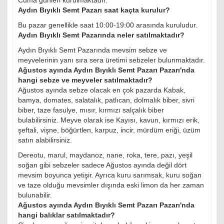
Cuma günleri kurulmaktadır.
Aydın Bıyıklı Semt Pazarı saat kaçta kurulur?
Bu pazar genellikle saat 10:00-19:00 arasında kuruludur.
Aydın Bıyıklı Semt Pazarında neler satılmaktadır?
Aydın Bıyıklı Semt Pazarında mevsim sebze ve
meyvelerinin yanı sıra sera üretimi sebzeler bulunmaktadır.
Ağustos ayında Aydın Bıyıklı Semt Pazarı Pazarı'nda
hangi sebze ve meyveler satılmaktadır?
Ağustos ayında sebze olacak en çok pazarda Kabak,
bamya, domates, salatalık, patlıcan, dolmalık biber, sivri
biber, taze fasulye, mısır, kırmızı salçalık biber
bulabilirsiniz. Meyve olarak ise Kayısı, kavun, kırmızı erik,
şeftali, vişne, böğürtlen, karpuz, incir, mürdüm eriği, üzüm
satın alabilirsiniz.
Dereotu, marul, maydanoz, nane, roka, tere, pazı, yeşil
soğan gibi sebzeler sadece Ağustos ayında değil dört
mevsim boyunca yetişir. Ayrıca kuru sarımsak, kuru soğan
ve taze olduğu mevsimler dışında eski limon da her zaman
bulunabilir.
Ağustos ayında Aydın Bıyıklı Semt Pazarı Pazarı'nda
hangi balıklar satılmaktadır?