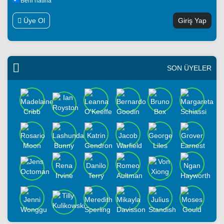
Beni hatırla
Üye Ol
SON ÜYELER