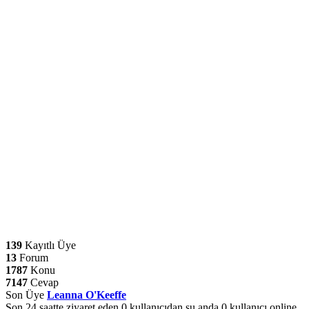
139
Kayıtlı Üye
13
Forum
1787
Konu
7147
Cevap
Son Üye
Leanna O'Keeffe
Son 24 saatte ziyaret eden 0 kullanıcıdan şu anda 0 kullanıcı online