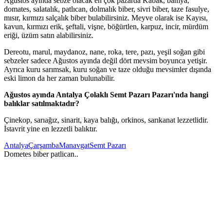
Ağustos ayında sebze olacak en çok pazarda Kabak, bamya,
domates, salatalık, patlıcan, dolmalık biber, sivri biber, taze fasulye,
mısır, kırmızı salçalık biber bulabilirsiniz. Meyve olarak ise Kayısı,
kavun, kırmızı erik, şeftali, vişne, böğürtlen, karpuz, incir, mürdüm
eriği, üzüm satın alabilirsiniz.
Dereotu, marul, maydanoz, nane, roka, tere, pazı, yeşil soğan gibi
sebzeler sadece Ağustos ayında değil dört mevsim boyunca yetişir.
Ayrıca kuru sarımsak, kuru soğan ve taze olduğu mevsimler dışında
eski limon da her zaman bulunabilir.
Ağustos ayında Antalya Çolaklı Semt Pazarı Pazarı'nda hangi
balıklar satılmaktadır?
Çinekop, sarıağız, sinarit, kaya balığı, orkinos, sarıkanat lezzetlidir.
İstavrit yine en lezzetli balıktır.
Antalya
Çarşamba
Manavgat
Semt Pazarı
Dometes biber patlican..