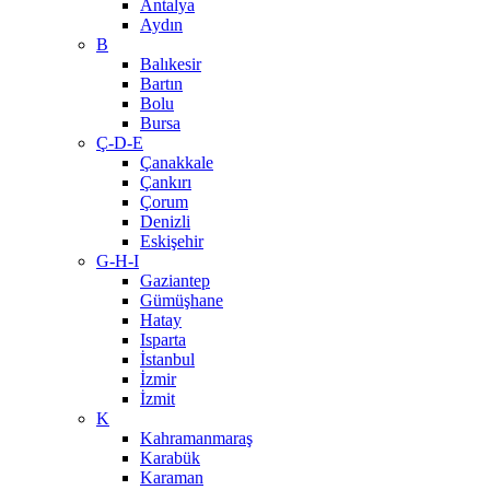
Antalya
Aydın
B
Balıkesir
Bartın
Bolu
Bursa
Ç-D-E
Çanakkale
Çankırı
Çorum
Denizli
Eskişehir
G-H-I
Gaziantep
Gümüşhane
Hatay
Isparta
İstanbul
İzmir
İzmit
K
Kahramanmaraş
Karabük
Karaman