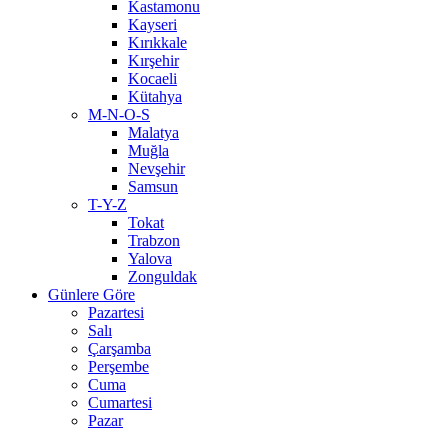
Kastamonu
Kayseri
Kırıkkale
Kırşehir
Kocaeli
Kütahya
M-N-O-S
Malatya
Muğla
Nevşehir
Samsun
T-Y-Z
Tokat
Trabzon
Yalova
Zonguldak
Günlere Göre
Pazartesi
Salı
Çarşamba
Perşembe
Cuma
Cumartesi
Pazar