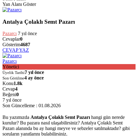
Yan Alanı Göster
Antalya Çolaklı Semt Pazarı
Pazarcı
7 yıl önce
Cevaplar
0
Gösterim
4687
CEVAP YAZ
Pazarcı
Yönetici
7 yıl önce
Üyelik Tarihi
4 ay önce
Son Görülme
Konu
1.8k
Cevap
4
Beğeni
0
7 yıl önce
Son Güncelleme :
01.08.2026
Bu yazımızda
Antalya Çolaklı Semt Pazarı
hangi gün nerede
kurulur? Bu pazara nasıl ulaşabilirsiniz? Antalya Çolaklı Semt
Pazarı alanında bu ay hangi meyve ve sebzeler satılmaktadır? gibi
soruların yanıtlarını bulabilirsiniz.