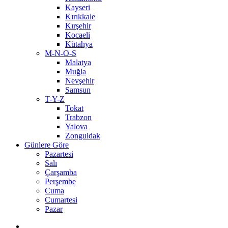
Kayseri
Kırıkkale
Kırşehir
Kocaeli
Kütahya
M-N-O-S
Malatya
Muğla
Nevşehir
Samsun
T-Y-Z
Tokat
Trabzon
Yalova
Zonguldak
Günlere Göre
Pazartesi
Salı
Çarşamba
Perşembe
Cuma
Cumartesi
Pazar