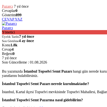
Pazarcı
7 yıl önce
Cevaplar
0
Gösterim
899
CEVAP YAZ
Pazarcı
Yönetici
7 yıl önce
Üyelik Tarihi
4 ay önce
Son Görülme
Konu
1.8k
Cevap
4
Beğeni
0
7 yıl önce
Son Güncelleme :
01.08.2026
Bu yazımızda
İstanbul Topselvi Semt Pazarı
hangi gün nerede kurulu
yanıtlarını bulabilirsiniz.
İstanbul Topselvi Semt Pazarı nerede kurulmaktadır?
İstanbul, Kartal ilçesi Topselvi mevkisinde Topselvi Mahallesi, Bağl
İstanbul Topselvi Semt Pazarına nasıl gidebilirim?