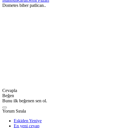
İstanbul
Kartal
Semt Pazarı
Dometes biber patlican..
Cevapla
Beğen
Bunu ilk beğenen sen ol.
Yorum Sırala
Eskiden Yeniye
En yeni cevap