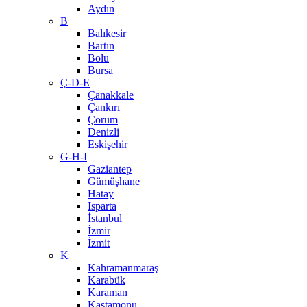
Aydın
B
Balıkesir
Bartın
Bolu
Bursa
Ç-D-E
Çanakkale
Çankırı
Çorum
Denizli
Eskişehir
G-H-I
Gaziantep
Gümüşhane
Hatay
Isparta
İstanbul
İzmir
İzmit
K
Kahramanmaraş
Karabük
Karaman
Kastamonu