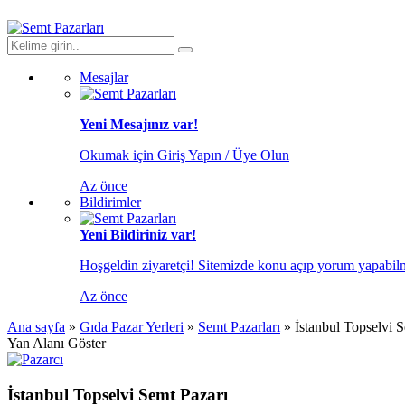
Mesajlar
Yeni Mesajınız var!
Okumak için Giriş Yapın / Üye Olun
Az önce
Bildirimler
Yeni Bildiriniz var!
Hoşgeldin ziyaretçi! Sitemizde konu açıp yorum yapabilme
Az önce
Ana sayfa
»
Gıda Pazar Yerleri
»
Semt Pazarları
»
İstanbul Topselvi 
Yan Alanı Göster
İstanbul Topselvi Semt Pazarı