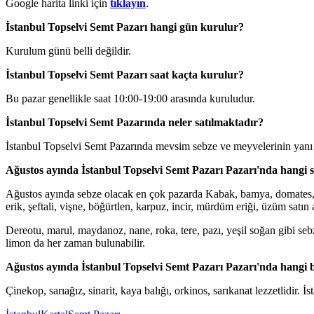
Google harita linki için
tıklayın
.
İstanbul Topselvi Semt Pazarı hangi gün kurulur?
Kurulum günü belli değildir.
İstanbul Topselvi Semt Pazarı saat kaçta kurulur?
Bu pazar genellikle saat 10:00-19:00 arasında kuruludur.
İstanbul Topselvi Semt Pazarında neler satılmaktadır?
İstanbul Topselvi Semt Pazarında mevsim sebze ve meyvelerinin yanı s
Ağustos ayında İstanbul Topselvi Semt Pazarı Pazarı'nda hangi s
Ağustos ayında sebze olacak en çok pazarda Kabak, bamya, domates, salat
erik, şeftali, vişne, böğürtlen, karpuz, incir, mürdüm eriği, üzüm satın a
Dereotu, marul, maydanoz, nane, roka, tere, pazı, yeşil soğan gibi se
limon da her zaman bulunabilir.
Ağustos ayında İstanbul Topselvi Semt Pazarı Pazarı'nda hangi b
Çinekop, sarıağız, sinarit, kaya balığı, orkinos, sarıkanat lezzetlidir. İsta